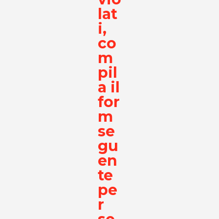
lat
i,
co
m
pil
a il
for
m
se
gu
en
te
pe
r