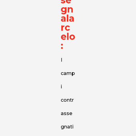
se
gn
ala
rc
elo
:
I
camp
i
contr
asse
gnati