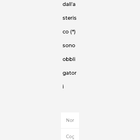
dall’a
steris
co (*)
sono
obbli
gator
i