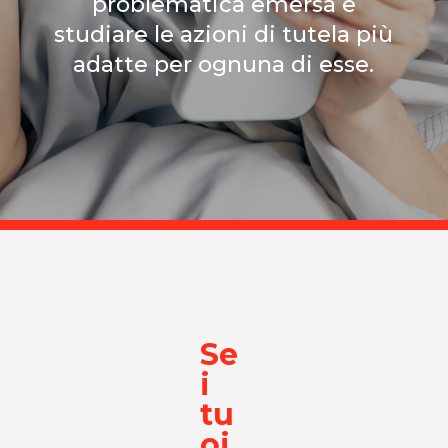
problematica emersa e
studiare le azioni di tutela più
adatte per ognuna di esse.
Se
i
tu
oi