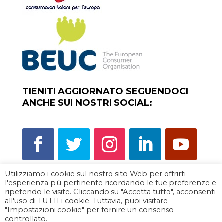
TIENITI AGGIORNATO SEGUENDOCI
ANCHE SUI NOSTRI SOCIAL:
Utilizziamo i cookie sul nostro sito Web per offrirti
l'esperienza più pertinente ricordando le tue preferenze e
Scorpi la rete degli sportelli del
ripetendo le visite. Cliccando su "Accetta tutto", acconsenti
consumatore
all'uso di TUTTI i cookie. Tuttavia, puoi visitare
"Impostazioni cookie" per fornire un consenso
Privacy policy
|
Cookie policy
controllato.