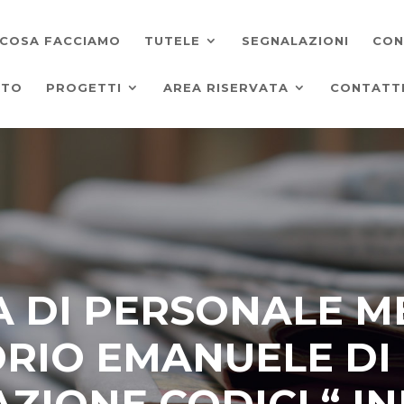
COSA FACCIAMO
TUTELE
SEGNALAZIONI
CON
ATO
PROGETTI
AREA RISERVATA
CONTATT
 DI PERSONALE M
ORIO EMANUELE DI 
AZIONE CODICI “ I