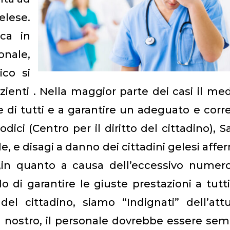
elese.
ica in
onale,
ico si
zienti . Nella maggior parte dei casi il me
e di tutti e a garantire un adeguato e corr
Codici (Centro per il diritto del cittadino), S
e, e disagi a danno dei cittadini gelesi affe
,in quanto a causa dell’eccessivo numero
o di garantire le giuste prestazioni a tutti
del cittadino, siamo “Indignati” dell’att
 il nostro, il personale dovrebbe essere se