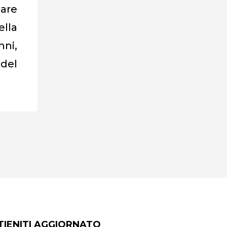
dare
ella
nni,
 del
TIENITI AGGIORNATO