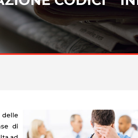
 delle
se di
lta ad