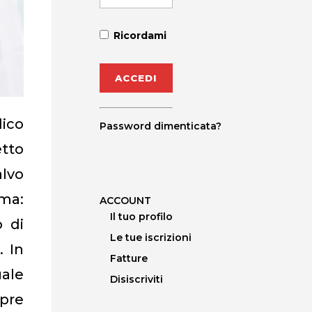
Ricordami
dico
Password dimenticata?
etto
alvo
rma:
ACCOUNT
Il tuo profilo
 di
Le tue iscrizioni
. In
Fatture
uale
Disiscriviti
mpre