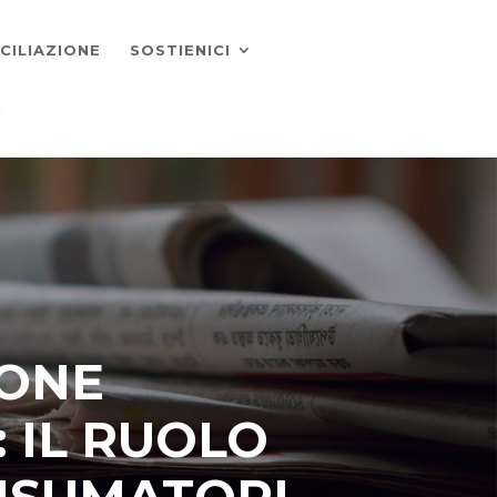
CILIAZIONE
SOSTIENICI
I
IONE
 IL RUOLO
ONSUMATORI