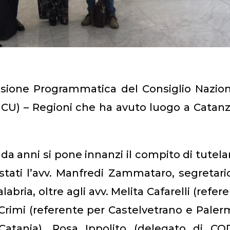
ssione Programmatica del Consiglio Nazio
NCU) – Regioni che ha avuto luogo a Catan
a anni si pone innanzi il compito di tutelar
 stati l’avv. Manfredi Zammataro, segretari
labria, oltre agli avv. Melita Cafarelli (refer
 Crimi (referente per Castelvetrano e Paler
atania), Rosa Ippolito (delegato di COD