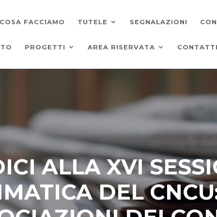
COSA FACCIAMO
TUTELE
SEGNALAZIONI
CON
ATO
PROGETTI
AREA RISERVATA
CONTATT
ICI ALLA XVI SESS
ATICA DEL CNCU:
OCIAZIONI DEI C