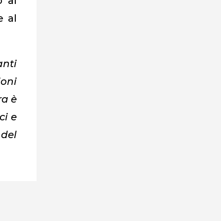
o al
 al
anti
ioni
ra è
ci e
del