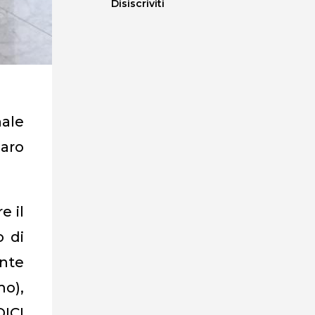
Disiscriviti
nale
zaro
e il
o di
ente
mo),
ICI