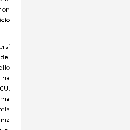
anon
icio
ersi
del
ello
e ha
NCU,
mma
mia
mia