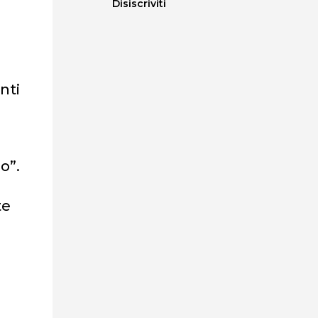
Disiscriviti
nti
o”.
te