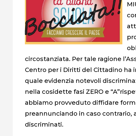
MI
co
at
pr
ob
circostanziata. Per tale ragione l’
Centro per i Diritti del Cittadino ha
quale evidenzia notevoli discriminaz
nella cosidette fasi ZERO e “A”rispet
abbiamo provveduto diffidare formal
preannunciando in caso contrario, az
discriminati.