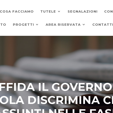
COSA FACCIAMO
TUTELE
SEGNALAZIONI
CON
ATO
PROGETTI
AREA RISERVATA
CONTATT
FFIDA IL GOVERNO
LA DISCRIMINA C
SSUNTI NELLE FASI