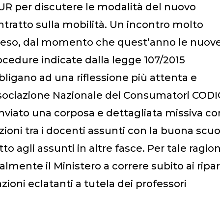
UR per discutere le modalità del nuovo
ntratto sulla mobilità. Un incontro molto
teso, dal momento che quest’anno le nuov
ocedure indicate dalla legge 107/2015
bligano ad una riflessione più attenta e
Associazione Nazionale dei Consumatori CODI
 inviato una corposa e dettagliata missiva co
ioni tra i docenti assunti con la buona scuo
to agli assunti in altre fasce. Per tale ragio
mente il Ministero a correre subito ai ripari
ioni eclatanti a tutela dei professori