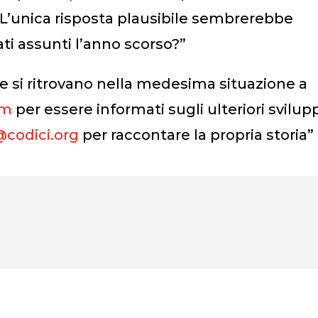
 L’unica risposta plausibile sembrerebbe
ati assunti l’anno scorso?”
he si ritrovano nella medesima situazione a
om
per essere informati sugli ulteriori svilup
a@codici.org
per raccontare la propria storia”