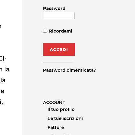
Password
e
Ricordami
CI-
n la
Password dimenticata?
la
ne
,
ACCOUNT
Il tuo profilo
Le tue iscrizioni
Fatture