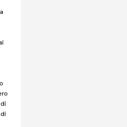
ga
ai
i
o
ero
 di
 di