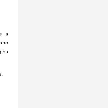
e la
vano
gina
à.