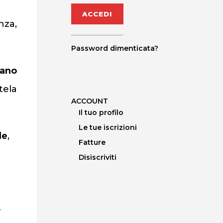
nza,
Password dimenticata?
vano
tela
ACCOUNT
Il tuo profilo
Le tue iscrizioni
le
,
Fatture
Disiscriviti
e