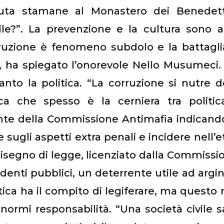
uta stamane al Monastero dei Benedetti
ile?”. La prevenzione e la cultura sono 
rruzione è fenomeno subdolo e la battagli
, ha spiegato l’onorevole Nello Musumeci.
nto la politica. “La corruzione si nutre d
tica che spesso è la cerniera tra politi
dente della Commissione Antimafia indicand
 sugli aspetti extra penali e incidere nell’e
disegno di legge, licenziato dalla Commissi
ndenti pubblici, un deterrente utile ad argi
itica ha il compito di legiferare, ma questo
 enormi responsabilità. “Una società civile 