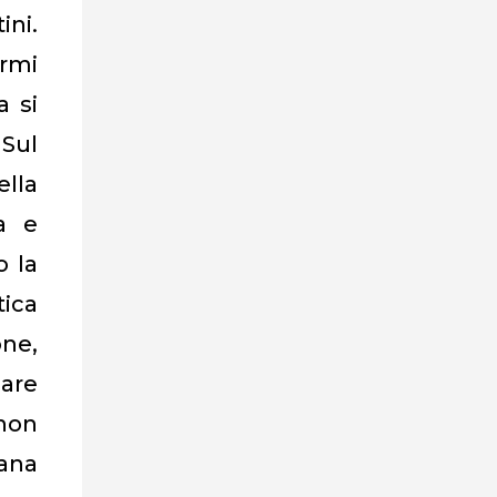
ni.
armi
a si
 Sul
ella
ca e
o la
tica
one,
nare
 non
sana