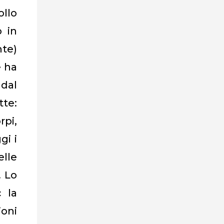
llo
o in
nte)
e ha
 dal
tte:
rpi,
gi i
elle
. Lo
c la
ioni