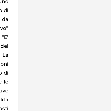
 uno
o di
o da
ivo”
 “E’
 dei
 La
ioni
o di
e le
tive
lità
osti