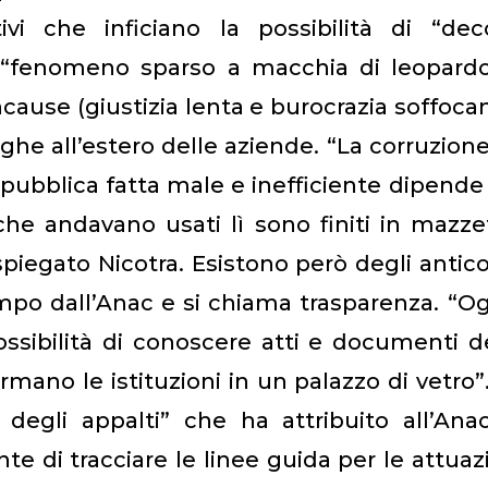
vi che inficiano la possibilità di “deco
e (“fenomeno sparso a macchia di leopard
concause (giustizia lenta e burocrazia soffoca
ghe all’estero delle aziende. “La corruzion
 pubblica fatta male e inefficiente dipende
à che andavano usati lì sono finiti in mazze
spiegato Nicotra. Esistono però degli antico
po dall’Anac e si chiama trasparenza. “Og
ssibilità di conoscere atti e documenti d
mano le istituzioni in un palazzo di vetro”
degli appalti” che ha attribuito all’Ana
e di tracciare le linee guida per le attuaz