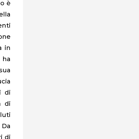
no è
ella
nti
one
a in
, ha
 sua
ucia
i di
a di
luti
. Da
i di