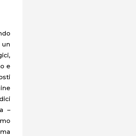
ondo
i un
ici,
to e
osti
ine
dici
ia –
como
rima