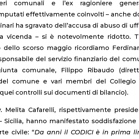
ieri comunali e l’ex ragioniere genera
mputati effettivamente coinvolti – anche 
inari ha sgravato dell’accusa di abuso di uff
la vicenda – si è notevolmente ridotto. T
o dello scorso maggio ricordiamo Ferdina
esponsabile del servizio finanziario del co
giunta comunale, Filippo Ribaudo (dirett
 del comune e vari membri del Collegio 
 quei controlli sui documenti di bilancio).
 Melita Cafarelli, rispettivamente presid
– Sicilia, hanno manifestato soddisfazione
e civile: “
Da anni il CODICI è in prima l