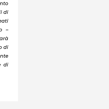
ento
i di
eati
o –
arà
o di
ente
e di