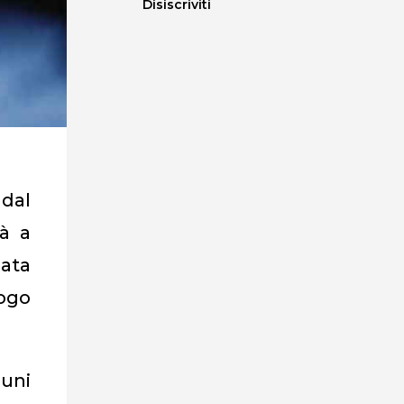
Disiscriviti
dal
rà a
ata
ogo
cuni