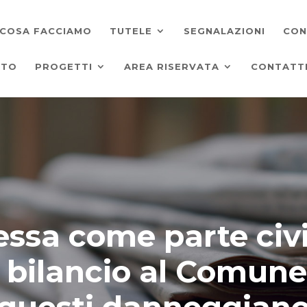
COSA FACCIAMO
TUTELE
SEGNALAZIONI
CON
ATO
PROGETTI
AREA RISERVATA
CONTATT
sa come parte civil
in bilancio al Comun
questi danneggian