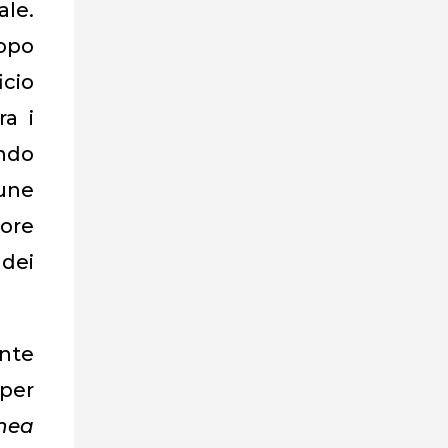
le.
dopo
icio
ra i
ndo
mune
ore
dei
ente
 per
inea