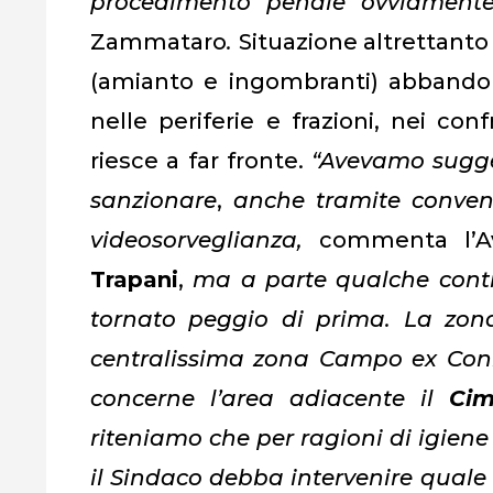
procedimento penale ovviamente C
Zammataro
.
Situazione altrettanto
(amianto e ingombranti) abbandonat
nelle periferie e frazioni, nei co
riesce a far fronte.
“Avevamo sugger
sanzionare
,
anche tramite convenz
videosorveglianza,
commenta l’A
Trapani
,
ma a parte qualche contr
tornato peggio di prima. La zona
centralissima zona Campo ex Coni,
concerne l’area adiacente il
Cim
riteniamo che per ragioni di igiene 
il Sindaco debba intervenire quale