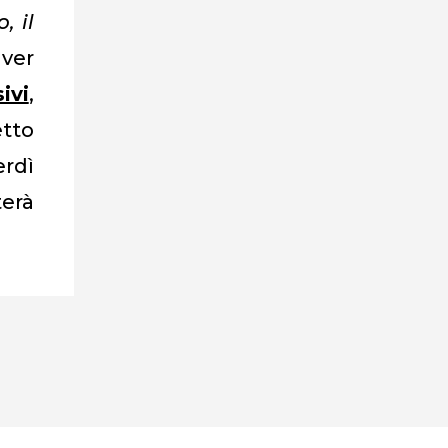
, il
aver
ivi
,
etto
erdì
terà