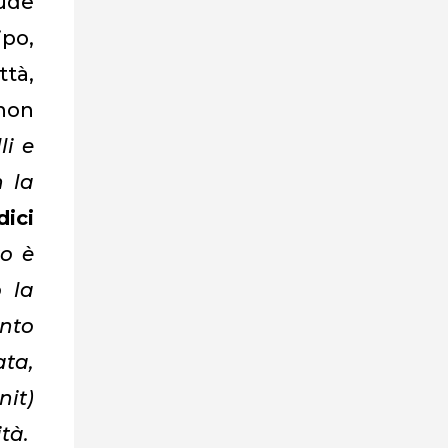
ude
ipo,
ttà,
 non
li e
 la
ici
to è
 la
anto
ta,
nit)
ità.