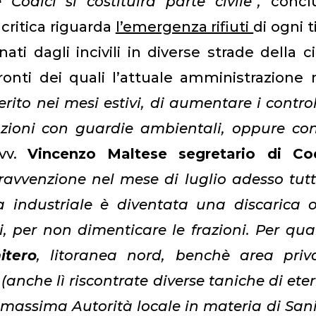
odici si costituirà parte civile”
,
concl
 critica riguarda
l’emergenza rifiuti
di ogni t
i dagli incivili in diverse strade della ci
nfronti dei quali l’attuale amministrazione
ito nei mesi estivi, di aumentare i control
ioni con guardie ambientali, oppure con
vv.
Vincenzo Maltese segretario di Cod
avvenzione nel mese di luglio adesso tut
 industriale è diventata una discarica o
 per non dimenticare le frazioni. Per qu
itero
, litoranea nord, benchè area priva
(anche lì riscontrate diverse taniche di eter
 massima Autorità locale in materia di San