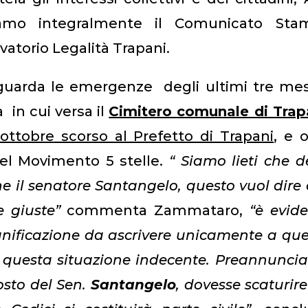
iamo integralmente il Comunicato Sta
vatorio Legalità Trapani.
iguarda le emergenze degli ultimi tre mes
 in cui versa il
Cimitero comunale di Trap
ottobre
scorso al Prefetto di Trapani
, e 
del Movimento 5 stelle.
“ Siamo lieti che d
he il senatore Santangelo, questo vuol dire
e giuste”
commenta Zammataro,
“è evid
nificazione da ascrivere unicamente a qu
 questa situazione indecente.
Preannunci
posto del Sen.
Santangelo
, dovesse scaturir