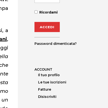
mpa
Ricordami
i, a
ani
,
Password dimenticata?
oggi
ella
 che
ACCOUNT
ente
Il tuo profilo
esta
Le tue iscrizioni
Fatture
amo
Disiscriviti
e un